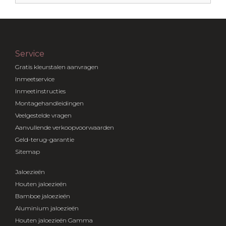
Service
Gratis kleurstalen aanvragen
Inmeetservice
Inmeetinstructies
Montagehandleidingen
Veelgestelde vragen
Aanvullende verkoopvoorwaarden
Geld-terug-garantie
Sitemap
Jaloezieën
Houten jaloezieën
Bamboe jaloezieën
Aluminium jaloezieën
Houten jaloezieën Gamma