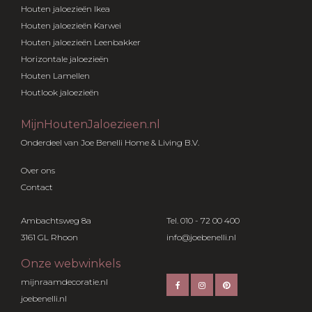
Houten jaloezieën Ikea
Houten jaloezieën Karwei
Houten jaloezieën Leenbakker
Horizontale jaloezieën
Houten Lamellen
Houtlook jaloezieën
MijnHoutenJaloezieen.nl
Onderdeel van Joe Benelli Home & Living B.V.
Over ons
Contact
Ambachtsweg 8a
Tel. 010 - 72 00 400
3161 GL Rhoon
info@joebenelli.nl
Onze webwinkels
mijnraamdecoratie.nl
joebenelli.nl