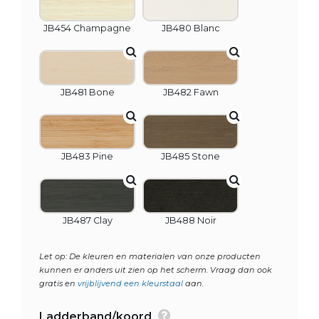
JB454 Champagne
JB480 Blanc
JB481 Bone
JB482 Fawn
JB483 Pine
JB485 Stone
JB487 Clay
JB488 Noir
Let op: De kleuren en materialen van onze producten
kunnen er anders uit zien op het scherm. Vraag dan ook
gratis en
vrijblijvend een kleurstaal
aan.
Ladderband/koord