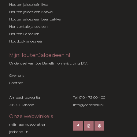
Houten jaloezieën Ikea
Houten jaloezieën Karwei
Houten jaloezieën Leenbakker
Horizontale jaloezieën
Houten Lamellen
Houtlook jaloezieën
MijnHoutenJaloezieen.nl
Onderdeel van Joe Benelli Home & Living B.V.
Over ons
Contact
Ambachtsweg 8a
Tel. 010 - 72 00 400
3161 GL Rhoon
info@joebenelli.nl
Onze webwinkels
mijnraamdecoratie.nl
joebenelli.nl