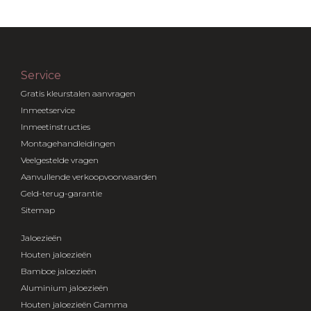
Service
Gratis kleurstalen aanvragen
Inmeetservice
Inmeetinstructies
Montagehandleidingen
Veelgestelde vragen
Aanvullende verkoopvoorwaarden
Geld-terug-garantie
Sitemap
Jaloezieën
Houten jaloezieën
Bamboe jaloezieën
Aluminium jaloezieën
Houten jaloezieën Gamma