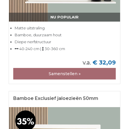
NU POPULAIR
Matte uitstraling
Bamboe, duurzaam hout
Diepe nerfstructuur
40-240 cm |
30-360 cm
v.a.
€ 32,09
Samenstellen »
Bamboe Exclusief jaloezieën 50mm