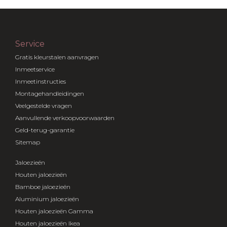
Service
Gratis kleurstalen aanvragen
Inmeetservice
Inmeetinstructies
Montagehandleidingen
Veelgestelde vragen
Aanvullende verkoopvoorwaarden
Geld-terug-garantie
Sitemap
Jaloezieën
Houten jaloezieën
Bamboe jaloezieën
Aluminium jaloezieën
Houten jaloezieën Gamma
Houten jaloezieën Ikea