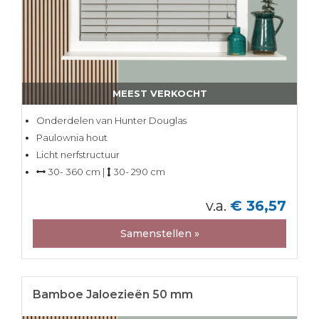
MEEST VERKOCHT
Onderdelen van Hunter Douglas
Paulownia hout
Licht nerfstructuur
30- 360 cm |
30- 290 cm
v.a.
€ 36,57
Samenstellen »
Bamboe Jaloezieën 50 mm