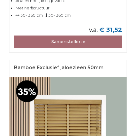
Abachi hout, lichtgewicht
Met nerfstructuur
30- 360 cm |
30- 360 cm
v.a.
€ 31,52
Samenstellen »
Bamboe Exclusief jaloezieën 50mm