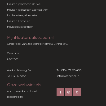
Houten jaloezieën Karwei
Houten jaloezieën Leenbakker
Horizontale jaloezieën
Houten Lamellen
Houtlook jaloezieën
MijnHoutenJaloezieen.nl
Onderdeel van Joe Benelli Home & Living B.V.
Over ons
Contact
Ambachtsweg 8a
Tel. 010 - 72 00 400
3161 GL Rhoon
info@joebenelli.nl
Onze webwinkels
mijnraamdecoratie.nl
joebenelli.nl