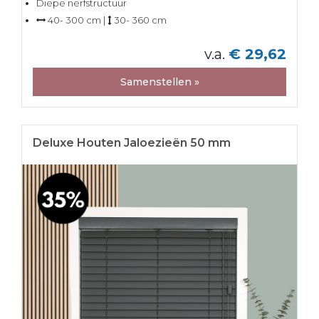
Diepe nerfstructuur
40- 300 cm |
30- 360 cm
v.a.
€ 29,62
Samenstellen »
Deluxe Houten Jaloezieën 50 mm