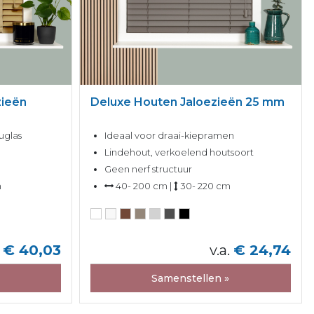
zieën
Deluxe Houten Jaloezieën 25 mm
uglas
Ideaal voor draai-kiepramen
Lindehout, verkoelend houtsoort
Geen nerf structuur
m
40- 200 cm |
30- 220 cm
€ 40,03
v.a.
€ 24,74
Samenstellen »