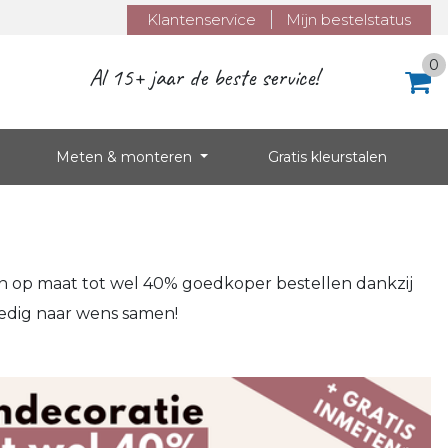
Klantenservice
Mijn bestelstatus
0
Al 15+ jaar de beste service!
Meten & monteren
Gratis kleurstalen
eën op maat tot wel 40% goedkoper bestellen dankzij
lledig naar wens samen!