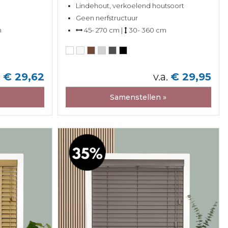
Lindehout, verkoelend houtsoort
Geen nerfstructuur
m
45- 270 cm |
30- 360 cm
.
€ 29,62
v.a.
€ 29,95
Samenstellen »