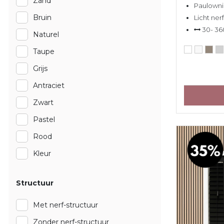
Zand
Paulowni
Bruin
Licht ner
30- 36
Naturel
Taupe
Grijs
Antraciet
Zwart
Pastel
Rood
Kleur
Structuur
Met nerf-structuur
Zonder nerf-structuur