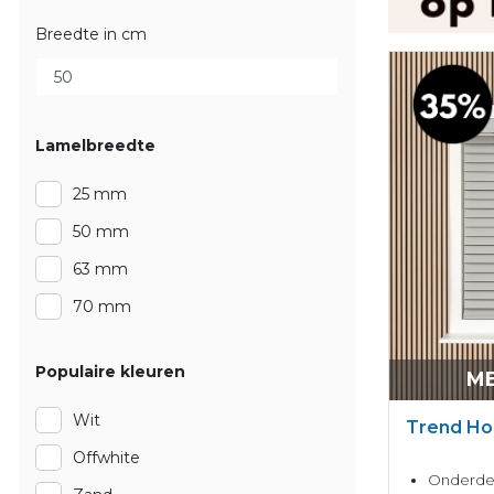
Breedte in cm
Lamelbreedte
25 mm
50 mm
63 mm
70 mm
Populaire kleuren
ME
Wit
Trend Ho
Offwhite
Onderdel