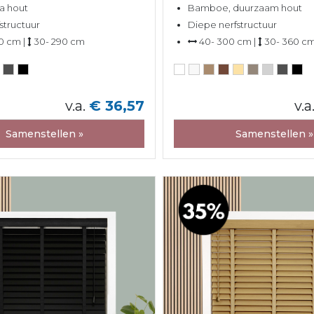
a hout
Bamboe, duurzaam hout
fstructuur
Diepe nerfstructuur
0 cm |
30- 290 cm
40- 300 cm |
30- 360 c
v.a.
€ 36,57
v.a
Samenstellen »
Samenstellen »