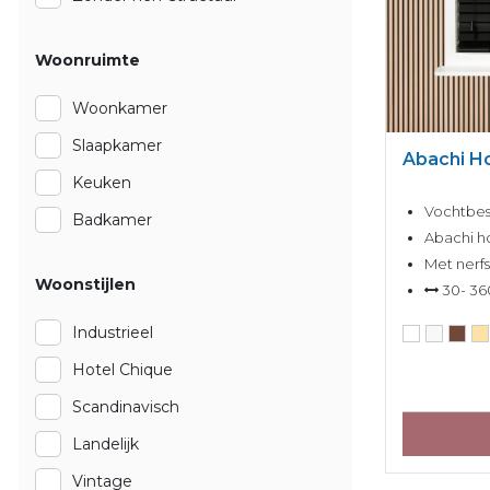
Woonruimte
Woonkamer
Slaapkamer
Abachi H
Keuken
Vochtbes
Badkamer
Abachi ho
Met nerfs
Woonstijlen
30- 36
Industrieel
Hotel Chique
Scandinavisch
Landelijk
Vintage