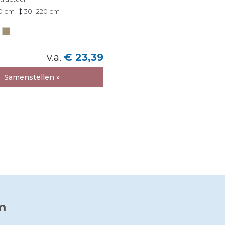
0 cm |
30- 220 cm
v.a.
€ 23,39
Samenstellen »
m