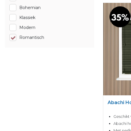
Bohemian
Klassiek
Modern
Romantisch
Abachi H
Geschikt 
Abachi ho
Met nerfs