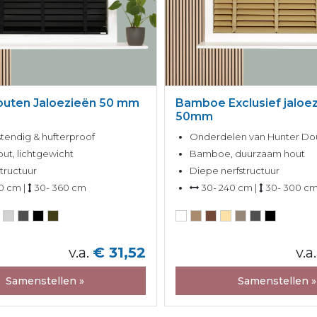
outen Jaloezieën 50 mm
Bamboe Exclusief jaloe
50mm
tendig & hufterproof
Onderdelen van Hunter Do
ut, lichtgewicht
Bamboe, duurzaam hout
tructuur
Diepe nerfstructuur
0 cm |
30- 360 cm
30- 240 cm |
30- 300 c
v.a.
€ 31,52
v.a.
Samenstellen »
Samenstellen »